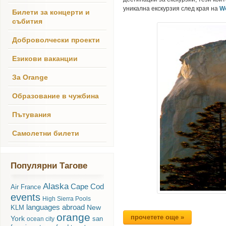
уникална екскурзия след края на
Wo
Билети за концерти и
събития
Доброволчески проекти
Езикови ваканции
За Orange
Образование в чужбина
Пътувания
Самолетни билети
Популярни Тагове
Alaska
Cape Cod
Air France
events
High Sierra Pools
languages abroad
New
KLM
orange
прочетете още »
York
san
ocean city