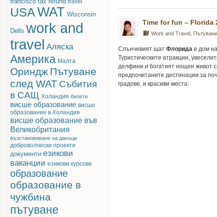
francisco
tax refund
travel
WAT
USA
Wisconsin
Time for fun – Florida
work and
Dells
Work and Travel
,
Пътуван
travel
Аляска
Слънчевият щат
Флорида
е дом на
Америка
Туристическите атракции, увеселит
Малта
делфини и богатият нощен живот с
Ориндж
Пътуване
предпочитаните дестинации за почи
след WAT
Събития
градове, и красиви места:
в САЩ
Холандия
билети
висше образование
висше
образование в Холандия
висше образование във
Великобритания
възстановяване на данъци
доброволчески проекти
езикови
документи
ваканции
езикови курсове
образование
образование в
чужбина
пътуване