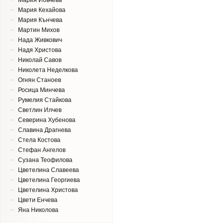
Мария Йовчева
Мария Кехайова
Мария Кънчева
Мартин Михов
Нада Живкович
Надя Христова
Николай Савов
Николета Неделкова
Огнян Станоев
Росица Минчева
Румелия Стайкова
Светлин Илчев
Северина Хубенова
Славина Драгнева
Стела Костова
Стефан Ангелов
Сузана Теофилова
Цветeлина Славеева
Цветелина Георгиева
Цветелина Христова
Цвети Енчева
Яна Николова