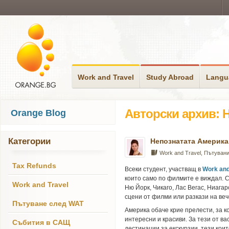
Work and Travel
Study Abroad
Langu
Авторски архив: 
Orange Blog
Категории
Непознатата Америка
Work and Travel
,
Пътуван
Tax Refunds
Всеки студент, участващ в
Work and
които само по филмите е виждал. С
Work and Travel
Ню Йорк, Чикаго, Лас Вегас, Ниага
сцени от филми или разкази на веч
Пътуване след WAT
Америка обаче крие прелести, за ко
интересни и красиви. За тези от в
Събития в САЩ
дестинации за екскурзии, тези кои