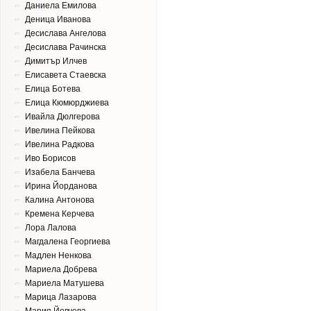
Даниела Емилова
Деница Иванова
Десислава Ангелова
Десислава Рачинска
Димитър Илчев
Елисавета Стаевска
Елица Ботева
Елица Кюмюрджиева
Ивайла Дюлгерова
Ивелина Пейкова
Ивелина Радкова
Иво Борисов
Изабела Банчева
Ирина Йорданова
Калина Антонова
Кремена Керчева
Лора Лалова
Магдалена Георгиева
Мадлен Ненкова
Мариела Добрева
Мариела Матушева
Марица Лазарова