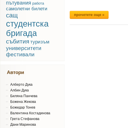
пътувания
работа
самолетни билети
сащ
прочетете още »
студентска
бригада
събития
туризъм
университети
фестивали
Автори
Алберто Дука
Албин Дука
Биляна Панчева
Божена Жекова
Божидар Тонев
Валентина Костадинова
Грета Стефанова
Дани Маринова