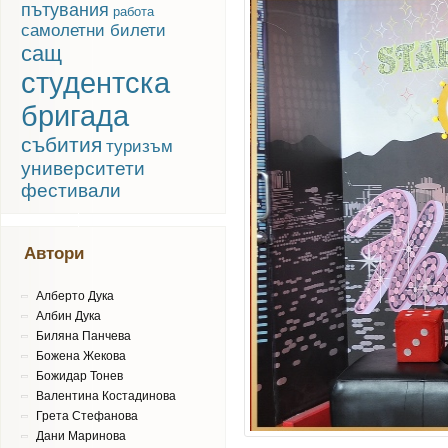
пътувания
работа
самолетни билети
сащ
студентска
бригада
събития
туризъм
университети
фестивали
Автори
Алберто Дука
Албин Дука
Биляна Панчева
Божена Жекова
Божидар Тонев
Валентина Костадинова
Грета Стефанова
Дани Маринова