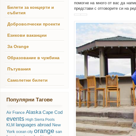
помогне на много от вас да напи
Билети за концерти и
представи с отговорите си на ред
събития
Доброволчески проекти
Езикови ваканции
За Orange
Образование в чужбина
Пътувания
Самолетни билети
Популярни Тагове
Alaska
Cape Cod
Air France
events
High Sierra Pools
languages abroad
New
KLM
orange
York
san
ocean city