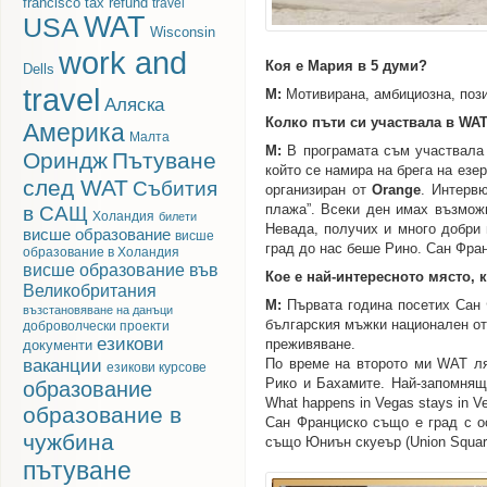
francisco
tax refund
travel
WAT
USA
Wisconsin
work and
Коя е Мария в 5 думи?
Dells
travel
М:
Мотивирана, амбициозна, пози
Аляска
Колко пъти си участвала в WAT
Америка
Малта
М:
В програмата съм участвала 
Ориндж
Пътуване
който се намира на брега на езе
след WAT
Събития
организиран от
Orange
. Интерв
в САЩ
плажa”. Всеки ден имах възмож
Холандия
билети
Невада, получих и много добри
висше образование
висше
град до нас беше Рино. Сан Фра
образование в Холандия
висше образование във
Кое е най-интересното място, 
Великобритания
М:
Първата година посетих Сан 
възстановяване на данъци
българския мъжки национален от
доброволчески проекти
езикови
преживяване.
документи
ваканции
По време на второто ми WAT ля
езикови курсове
Рико и Бахамите. Най-запомнящ
образование
What happens in Vegas stays in Ve
образование в
Сан Франциско също е град с ос
чужбина
също Юниън скуеър (Union Square
пътуване