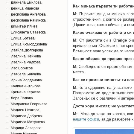
Даниела Емилова
Как минаха първите ти работн
Деница Иванова
М:
Първите ми дни минаха в о
Десислава Ангелова
страхотен екип, с койтo се разб
Десислава Рачинска
„Прави това, което обичаш, и ня
Димитър Илчев
Елисавета Стаевска
Какво очакваш от работата си 
Елица Ботева
М:
От работата си в
Orange
оча
Елица Кюмюрджиева
приключения. Очаквам с нетърпе
Ивайла Дюлгерова
Всъщност вече успях да го напра
Ивелина Пейкова
Какво обичаш да правиш през
Ивелина Радкова
М:
Свободното си време обичам 
Иво Борисов
места.
Изабела Банчева
Как се промени животът ти сле
Ирина Йорданова
Калина Антонова
М:
Благодарение на участието
Кремена Керчева
Програмата ми даде възможност 
Лора Лалова
Запознах се с различни и интере
Магдалена Георгиева
Доста хора мислят, че участие
Мадлен Ненкова
М:
Мога да кажа на хората, коит
Мариела Добрева
нашите офиси
, за да разберете ка
Мариела Матушева
Марица Лазарова