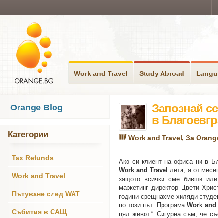
Work and Travel
Study Abroad
Langu
Запознай се
Orange Blog
в Благоевгр
Категории
Work and Travel
,
За Orang
Tax Refunds
Ако си клиент на офиса ни в Бл
Work and Travel
лета, а от месе
Work and Travel
защото всички сме бивши или 
маркетинг директор Цвети Хрис
Пътуване след WAT
години срещнахме хиляди студент
по този път. Програма
Work and 
Събития в САЩ
цял живот.“ Сигурна съм, че с