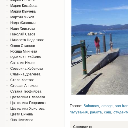
Мария Йовчева
Мария Кехайова
Мария Кънчева
Мартин Михов
Нада Живкович
Надя Христова
Николай Савов
Николета Неделкова
Огнян Станоев
Росица Минчева
Румелия Стайкова
Светлин Илчев
Северина Хубенова
Славина Драгнева
Стела Костова
Стефан Ангелов
Сузана Теофилова
Цветeлина Славеева
Цветелина Георгиева
Тагове:
Bahamas
,
orange
,
san fra
Цветелина Христова
пътувания
,
работа
,
сащ
,
студент
Цвети Енчева
Яна Николова
Сподели в: