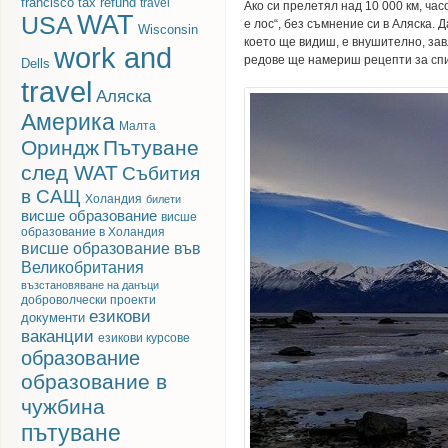
francisco
tax refund
travel
Ако си прелетял над 10 000 км, час
WAT
USA
е лос“, без съмнение си в Аляска. 
Wisconsin
което ще видиш, е внушително, за
work and
редове ще намериш рецепти за сп
Dells
travel
Аляска
Америка
Малта
Ориндж
Пътуване
след WAT
Събития
в САЩ
Холандия
билети
висше образование
висше
образование в Холандия
висше образование във
Великобритания
възстановяване на данъци
доброволчески проекти
езикови
документи
ваканции
езикови курсове
образование
образование в
чужбина
пътуване