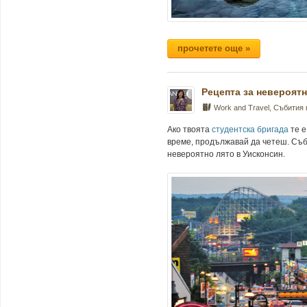
прочетете още »
Рецепта за невероятн
Work and Travel
,
Събития
Ако твоята
студентска бригада
те е
време, продължавай да четеш. Съб
невероятно лято в Уисконсин.