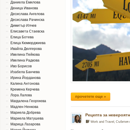
Даниела Емилова
Деница Иванова
Десислава Ангелова
Десислава Рачинска
Димитър Илчев
Елисавета Стаевска
Елица Ботева
Елица Кюмюрджиева
Ивайла Дюлгерова
Ивелина Пейкова
Ивелина Радкова
Иво Борисов
Изабела Банчева
Ирина Йорданова
Калина Антонова
Кремена Керчева
Лора Лалова
прочетете още »
Магдалена Георгиева
Мадлен Ненкова
Мариела Добрева
Рецепта за невероят
Мариела Матушева
Work and Travel
,
Събития
Марица Лазарова