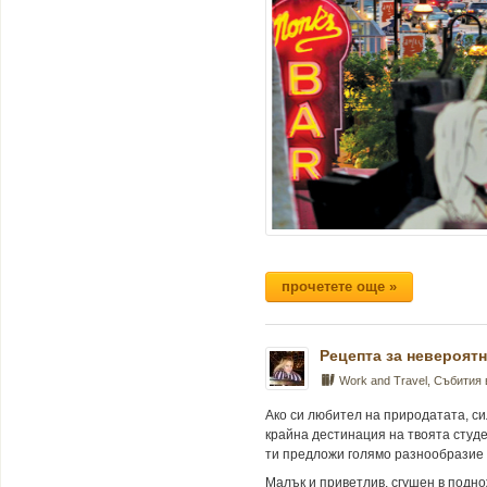
прочетете още »
Рецепта за невероятно
Work and Travel
,
Събития
Ако си любител на природатата, си
крайна дестинация на твоята студе
ти предложи голямо разнообразие 
Малък и приветлив, сгушен в подн