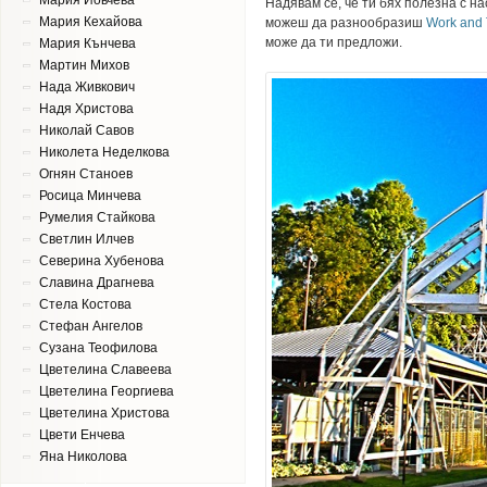
Мария Йовчева
Надявам се, че ти бях полезна с на
Мария Кехайова
можеш да разнообразиш
Work and 
може да ти предложи.
Мария Кънчева
Мартин Михов
Нада Живкович
Надя Христова
Николай Савов
Николета Неделкова
Огнян Станоев
Росица Минчева
Румелия Стайкова
Светлин Илчев
Северина Хубенова
Славина Драгнева
Стела Костова
Стефан Ангелов
Сузана Теофилова
Цветeлина Славеева
Цветелина Георгиева
Цветелина Христова
Цвети Енчева
Яна Николова