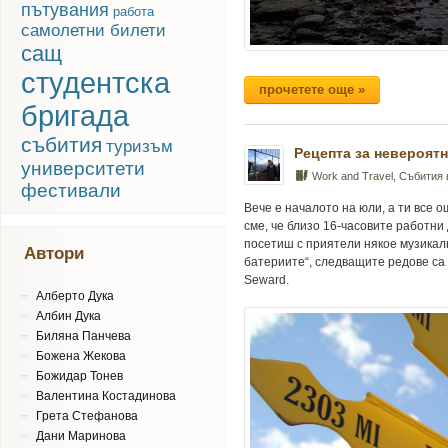
пътувания
работа
самолетни билети
сащ
студентска
прочетете още »
бригада
събития
туризъм
Рецепта за невероятн
университети
Work and Travel
,
Събития
фестивали
Вече е началото на юли, а ти все 
сме, че близо 16-часовите работни
посетиш с приятели някое музикал
Автори
батериите“, следващите редове са 
Seward.
Алберто Дука
Албин Дука
Биляна Панчева
Божена Жекова
Божидар Тонев
Валентина Костадинова
Грета Стефанова
Дани Маринова