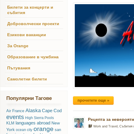
Билети за концерти и
събития
Доброволчески проекти
Езикови ваканции
За Orange
Образование в чужбина
Пътувания
Самолетни билети
Популярни Тагове
прочетете още »
Alaska
Cape Cod
Air France
events
High Sierra Pools
Рецепта за невероятн
languages abroad
New
KLM
Work and Travel
,
Събития
orange
York
san
ocean city