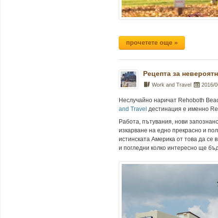
прочетете още »
Рецепта за невероятн
Work and Travel
2016/0
Неслучайно наричат Rehoboth Beach
and Travel
дестинация е именно Reh
Работа, пътувания, нови запознанс
изкарване на едно прекрасно и по
истинската Америка от това да се 
и погледни колко интересно ще бъд