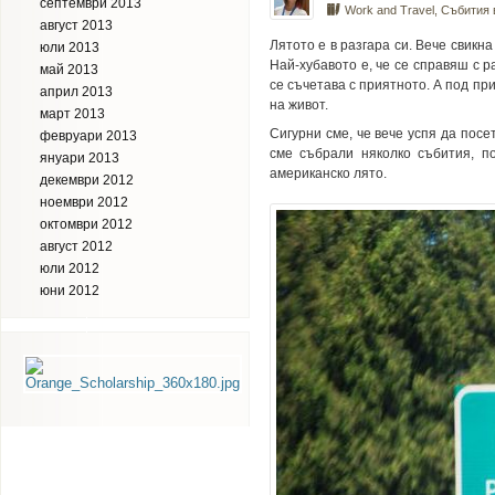
септември 2013
Work and Travel
,
Събития
август 2013
Лятото е в разгара си. Вече свикна
юли 2013
Най-хубавото е, че се справяш с р
май 2013
се съчетава с приятното. А под п
април 2013
на живот.
март 2013
Сигурни сме, че вече успя да пос
февруари 2013
сме събрали няколко събития, п
януари 2013
американско лято.
декември 2012
ноември 2012
октомври 2012
август 2012
юли 2012
юни 2012