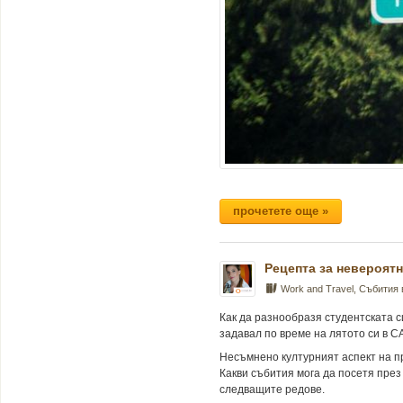
прочетете още »
Рецепта за невероятно
Work and Travel
,
Събития
Как да разнообразя студентската си
задавал по време на лятото си в С
Несъмнено културният аспект на пр
Какви събития мога да посетя през
следващите редове.