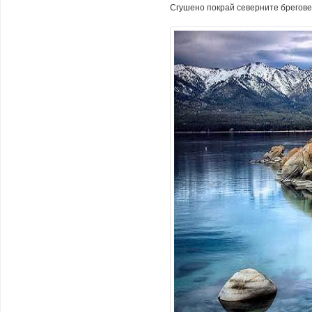
Сгушено покрай северните брегове 