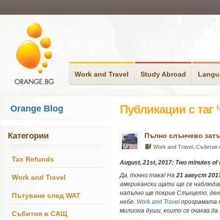
Work and Travel
Study Abroad
Langu
Публикации с таг
Orange Blog
Категории
Пълно слънчево затъм
Work and Travel
,
Събития
Tax Refunds
August, 21st, 2017: Two minutes of
Да, точно така! На
21 август 2017
Work and Travel
американски щати ще се наблюда
напълно ще покрие Слънцето, ден
Пътуване след WAT
небе.
Work and Travel
програмата 
милиона души, които се очаква д
Събития в САЩ