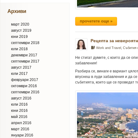
Архиви
прочетете още »
март 2020
август 2019
юни 2019
Рецепта за невероятн
септември 2018
Work and Travel
,
Събития
юли 2018
декември 2017
Не стигат думите, с които да се оп
септември 2017
забавления!
август 2017
Разбира се, винаги е вариант цяло
юли 2017
впуснеш в луди забавления и да с
февруари 2017
събитията, които ще се проведат т
октомври 2016
септември 2016
август 2016
юли 2016
юни 2016
май 2016
април 2016
март 2016
януари 2016